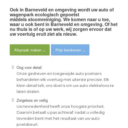
Ook
in Barneveld en omgeving
wordt uw auto of
wagenpark
ecologisch gepoetst
middels
stoomreiniging
. We komen naar u toe,
waar u ook bent in Barneveld en omgeving. Of het
nu thuis is of op uw werk,
wij zorgen ervoor dat
uw voertuig eruit ziet als nieuw
.
Afspraak maken
Prijs berekenen
Oog voor detail
Onze gedreven en toegewijde auto poetsers
behandelen elk voertuig met uiterste precisie. Elk
klein detail telt, ons doel is om uw auto vlekkeloos te
laten stralen.
Zorgeloos en veilig
Uw tevredenheid heeft onze hoogste prioriteit.
Daarom betaalt u pas achteraf, nadat u volledig
tevreden bent met het resultaat van uw auto
poetsbeurt.