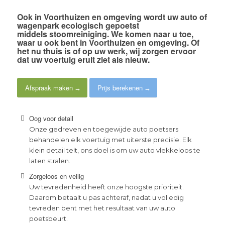
Ook
in Voorthuizen en omgeving
wordt uw auto of
wagenpark
ecologisch gepoetst
middels
stoomreiniging
. We komen naar u toe,
waar u ook bent in Voorthuizen en omgeving. Of
het nu thuis is of op uw werk,
wij zorgen ervoor
dat uw voertuig eruit ziet als nieuw
.
Afspraak maken
Prijs berekenen
Oog voor detail
Onze gedreven en toegewijde auto poetsers
behandelen elk voertuig met uiterste precisie. Elk
klein detail telt, ons doel is om uw auto vlekkeloos te
laten stralen.
Zorgeloos en veilig
Uw tevredenheid heeft onze hoogste prioriteit.
Daarom betaalt u pas achteraf, nadat u volledig
tevreden bent met het resultaat van uw auto
poetsbeurt.